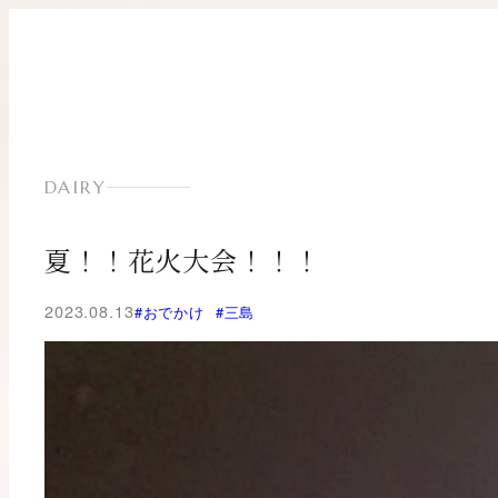
内
容
を
ス
キ
ッ
プ
DAIRY
夏！！花火大会！！！
2023.08.13
#おでかけ
#三島