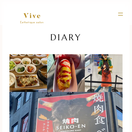
内
容
を
ス
キ
DIARY
ッ
プ