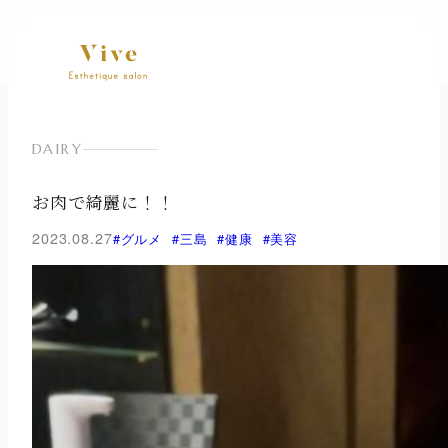
内
容
を
ス
キ
ッ
DAIRY
プ
お肉で綺麗に！！
2023.08.27
#グルメ
#三島
#健康
#美容