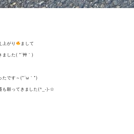
え上がり
まして
した( *´艸｀)
、
です～(*´ω｀*)
願ってきました(^_-)-☆