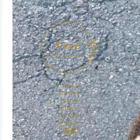
CONCEPT
SERVICE
SALON
DIARY
RECRUIT
RESERVE
Instagram
TikTok