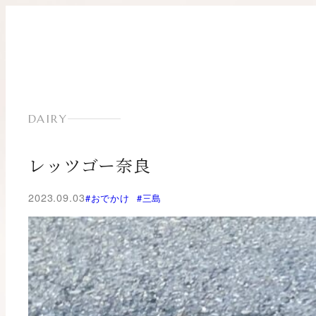
内
容
を
ス
キ
ッ
プ
DAIRY
レッツゴー奈良
2023.09.03
#おでかけ
#三島