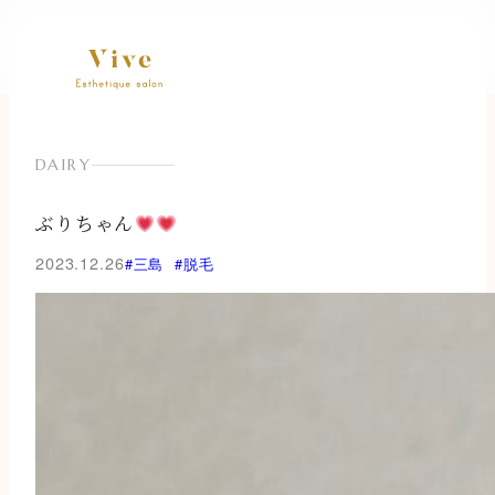
内
容
を
ス
キ
ッ
DAIRY
プ
ぶりちゃん
2023.12.26
#三島
#脱毛