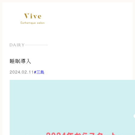
内
容
を
ス
キ
ッ
DAIRY
プ
睡眠導入
2024.02.11
#三島