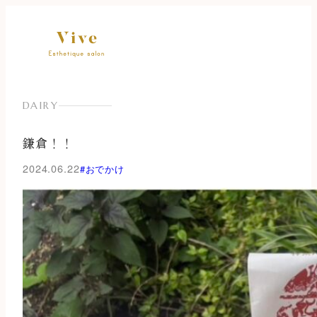
内
容
を
ス
キ
ッ
DAIRY
プ
鎌倉！！
2024.06.22
#おでかけ