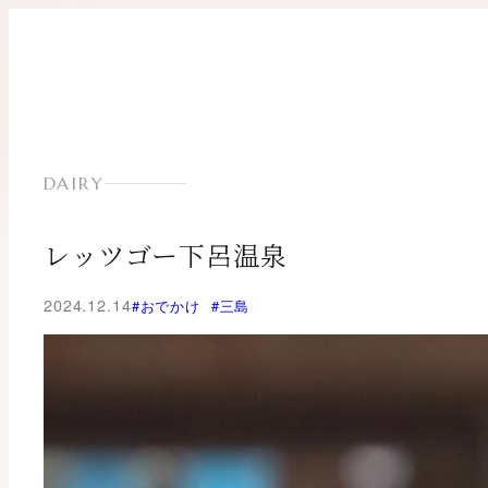
内
容
を
ス
キ
ッ
プ
DAIRY
レッツゴー下呂温泉
2024.12.14
#おでかけ
#三島