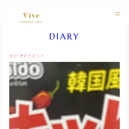
内
容
を
ス
キ
DIARY
ッ
プ
タグ:
#ダイエット